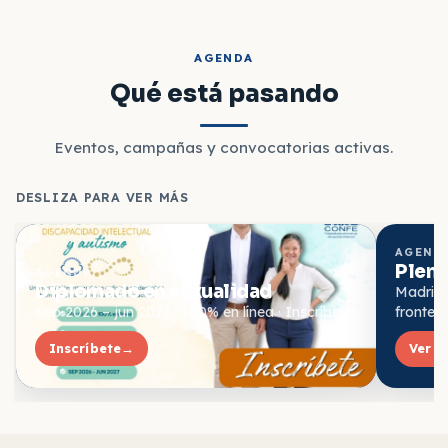
AGENDA
Qué está pasando
Eventos, campañas y convocatorias activas.
DESLIZA PARA VER MÁS
AGEND
Plena
AGENDA
Diplomado en sexualidad
Madrid ·
Sep 2026 – jun 2027 · 100% en línea · Inscríbete
fronter
Inscríbete
→
Ver e