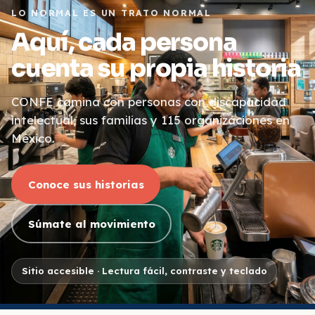
LO NORMAL ES UN TRATO NORMAL
Aquí, cada persona
cuenta su propia historia
CONFE camina con personas con discapacidad
intelectual, sus familias y 115 organizaciones en
México.
Conoce sus historias
Súmate al movimiento
Sitio accesible · Lectura fácil, contraste y teclado