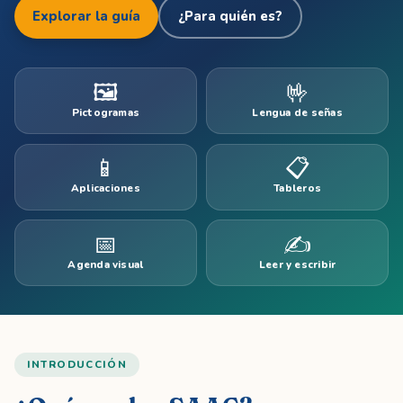
Explorar la guía
¿Para quién es?
🖼️
🤟
Pictogramas
Lengua de señas
📱
📋
Aplicaciones
Tableros
📅
✍️
Agenda visual
Leer y escribir
INTRODUCCIÓN