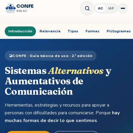
CONFE
AC
IAP
Abrir 
Sitio
AC
Introducción
Relevancia
Tipos
Formas
Pictogramas
🤝
CONFE · Guía básica de uso ·
2.ª edición
Sistemas
Alternativos
y
Aumentativos de
Comunicación
Herramientas, estrategias y recursos para apoyar a
personas con dificultades para comunicarse. Porque
hay
muchas formas de decir lo que sentimos
.