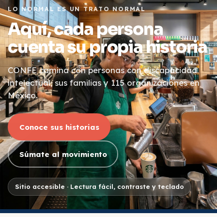
LO NORMAL ES UN TRATO NORMAL
Aquí, cada persona
cuenta su propia historia
CONFE camina con personas con discapacidad
intelectual, sus familias y 115 organizaciones en
México.
Conoce sus historias
Súmate al movimiento
Sitio accesible · Lectura fácil, contraste y teclado