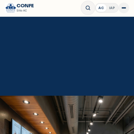
CONFE
AC
IAP
Abrir 
Sitio
AC