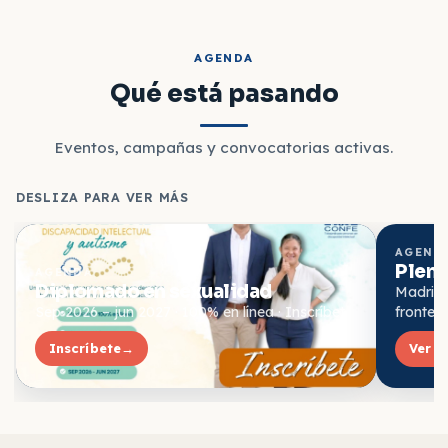
AGENDA
Qué está pasando
Eventos, campañas y convocatorias activas.
DESLIZA PARA VER MÁS
AGEND
Plena
AGENDA
Diplomado en sexualidad
Madrid ·
Sep 2026 – jun 2027 · 100% en línea · Inscríbete
fronter
Inscríbete
→
Ver e